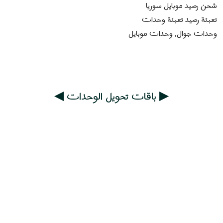
شحن رصيد موبايل سوريا
تعبئة رصيد تعبئة وحدات
وحدات جوال, وحدات موبايل
▶ باقات تحويل الوحدات ◀
خدمة زبائن مميزة "دردشة"
فريقنا جاهز يلبي طلباتكم ويجاوب على استفساراتكم على