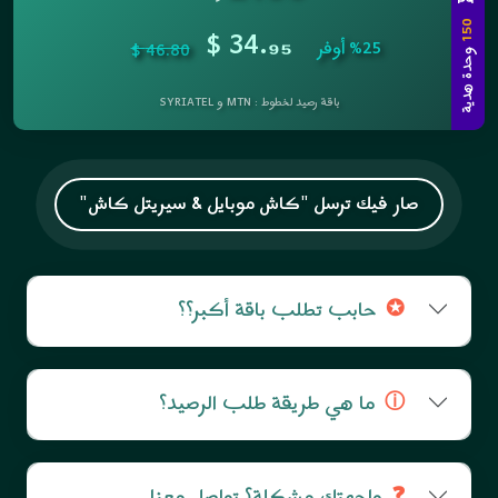
$ 34.
150
₉₅
%25 أوفر
46.80 $
وحدة هدية
باقة رصيد لخطوط : MTN و SYRIATEL
صار فيك ترسل "كاش موبايل & سيريتل كاش"
حابب تطلب باقة أكبر؟؟
✪
ما هي طريقة طلب الرصيد؟
ⓘ
واجهتك مشكلة؟ تواصل معنا.