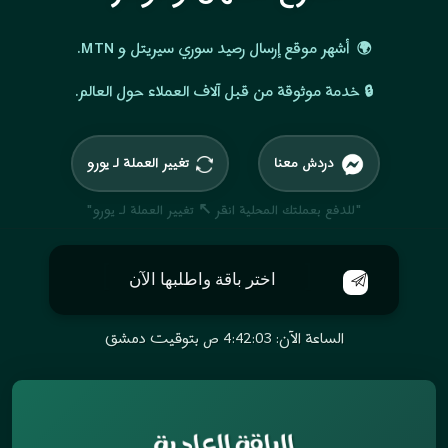
أشهر موقع إرسال رصيد سوري سيريتل و MTN.
🌍
خدمة موثوقة من قبل آلاف العملاء حول العالم.
🔒
دردش معنا
تغيير العملة لـ يورو
إذا طلبت الخدمة الآن
"للدفع بعملتك المحلية انقر ↖ تغيير العملة لـ يورو"
سيصل الرصيد للمستلم
خلال 5 لـ 60 دقيقة
اختر باقة واطلبها الآن
الساعة الآن: 4:42:04 ص بتوقيت دمشق