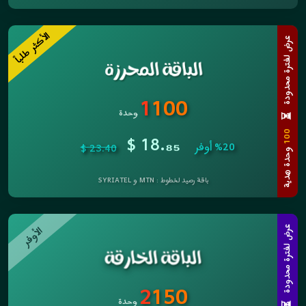
الأكثر طلباً
عرض لفترة محدودة
1
100
وحدة
⏳
$ 18.
100
₈₅
%20 أوفر
23.40 $
وحدة هدية
باقة رصيد لخطوط : MTN و SYRIATEL
الأوفر
عرض لفترة محدودة
2
150
وحدة
⏳